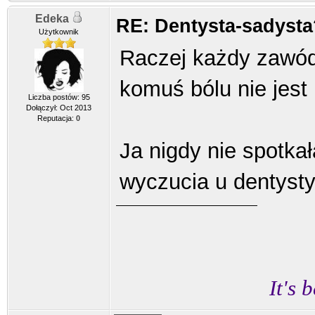
Edeka
RE: Dentysta-sadysta
Użytkownik
Raczej każdy zawód
komuś bólu nie jes
Liczba postów: 95
Dołączył: Oct 2013
Reputacja:
0
Ja nigdy nie spotk
wyczucia u dentysty
It's 