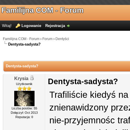
Familijna COM - Forum
Witaj!
Logowanie
Rejestracja
Familijna COM - Forum
›
Forum
›
Dentyści
Dentysta-sadysta?
Dentysta-sadysta?
Krysia
Dentysta-sadysta?
Użytkownik
Trafiliście kiedyś n
znienawidzony przez
Liczba postów: 55
Dołączył: Oct 2013
Reputacja:
0
nie-przyjemnośc traf