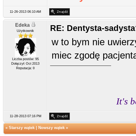
11-26-2013 06:10 AM
Edeka
RE: Dentysta-sadysta
Użytkownik
w to bym nie uwierz
miec zgodę pacjent
Liczba postów: 95
Dołączył: Oct 2013
Reputacja:
0
It's 
11-28-2013 07:16 PM
«
Starszy wątek
|
Nowszy wątek
»