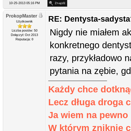
10-25-2013 05:16 PM
ProkopMaster
RE: Dentysta-sadysta
Użytkownik
Nigdy nie miałem ak
Liczba postów: 50
Dołączył: Oct 2013
Reputacja:
0
konkretnego dentyst
razy, przykładowo n
pytania na zębie, gd
Każdy chce dotkną
Lecz długa droga 
Ja wiem na pewno k
W którym zniknie c