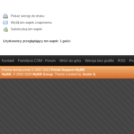
Pokaż wersję do druku
Wyślij ten wątek znajomemu
Subskrybuj ten wątek
Użytkownicy przeglądający ten wątek: 1 gości
Kontakt
Familijna COM - Forum
Wróć do góry
Wersja bez grafiki
RSS
Po
Polskie tłumaczenie © 2007-2013
Polski Support MyBB
MyBB
, © 2002-2026
MyBB Group
.
Theme created by
Justin S.