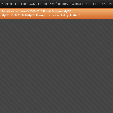
Kontakt
Familijna COM - Forum
Wróć do góry
Wersja bez grafiki
RSS
Po
Polskie tłumaczenie © 2007-2013
Polski Support MyBB
MyBB
, © 2002-2026
MyBB Group
.
Theme created by
Justin S.