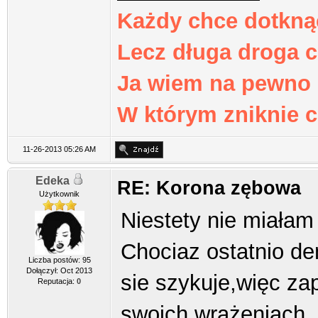
Każdy chce dotkną
Lecz długa droga 
Ja wiem na pewno k
W którym zniknie c
11-26-2013 05:26 AM
Edeka
RE: Korona zębowa
Użytkownik
Niestety nie miałam 
Chociaz ostatnio de
Liczba postów: 95
Dołączył: Oct 2013
sie szykuje,więc z
Reputacja:
0
swoich wrażeniach.