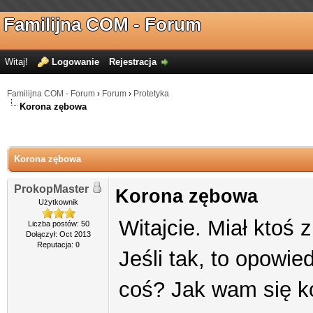
Familijna COM - Forum
Witaj!
Logowanie
Rejestracja
Familijna COM - Forum
›
Forum
›
Protetyka
Korona zębowa
Korona zębowa
ProkopMaster
Korona zębowa
Użytkownik
Witajcie. Miał ktoś
Liczba postów: 50
Dołączył: Oct 2013
Reputacja:
0
Jeśli tak, to opowied
coś? Jak wam się k