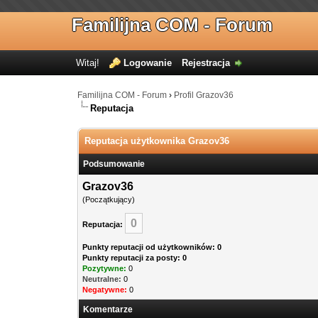
Familijna COM - Forum
Witaj!
Logowanie
Rejestracja
Familijna COM - Forum
›
Profil Grazov36
Reputacja
Reputacja użytkownika Grazov36
Podsumowanie
Grazov36
(Początkujący)
0
Reputacja:
Punkty reputacji od użytkowników: 0
Punkty reputacji za posty: 0
Pozytywne:
0
Neutralne:
0
Negatywne:
0
Komentarze