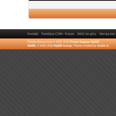
Kontakt
Familijna COM - Forum
Wróć do góry
Wersja bez 
Polskie tłumaczenie © 2007-2013
Polski Support MyBB
MyBB
, © 2002-2026
MyBB Group
.
Theme created by
Justin S.