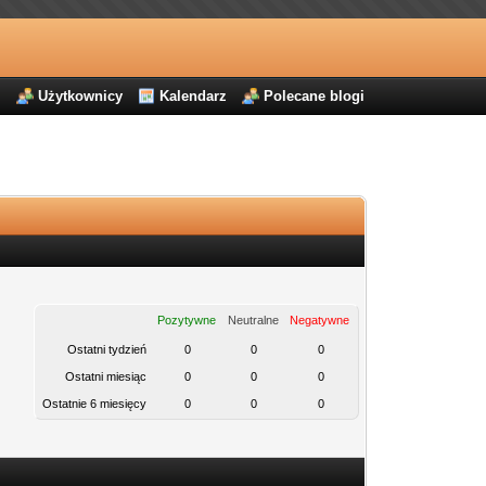
j
Użytkownicy
Kalendarz
Polecane blogi
Pozytywne
Neutralne
Negatywne
Ostatni tydzień
0
0
0
Ostatni miesiąc
0
0
0
Ostatnie 6 miesięcy
0
0
0