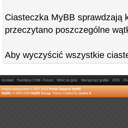
Ciasteczka MyBB sprawdzają ki
przeczytano poszczególne wątk
Aby wyczyścić wszystkie ciaste
Kontakt
Familijna COM - Forum
Wróć do góry
Wersja bez grafiki
RSS
Po
Polskie tłumaczenie © 2007-2013
Polski Support MyBB
MyBB
, © 2002-2026
MyBB Group
.
Theme created by
Justin S.