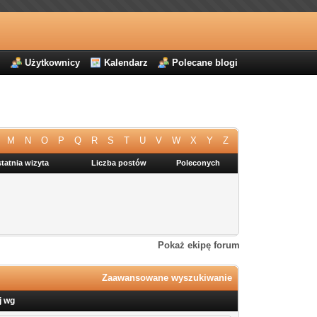
j
Użytkownicy
Kalendarz
Polecane blogi
M
N
O
P
Q
R
S
T
U
V
W
X
Y
Z
tatnia wizyta
Liczba postów
Poleconych
Pokaż ekipę forum
Zaawansowane wyszukiwanie
j wg