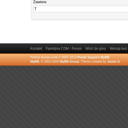
Zawiera:
Kontakt
Familijna COM - Forum
Wróć do góry
Wersja bez 
Polskie tłumaczenie © 2007-2013
Polski Support MyBB
MyBB
, © 2002-2026
MyBB Group
.
Theme created by
Justin S.