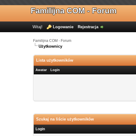
Familijna COM - Forum
Witaj!
Logowanie
Rejestracja
Familijna COM - Forum
Użytkownicy
Lista użytkowników
Awatar
Login
Szukaj na liście użytkowników
Login