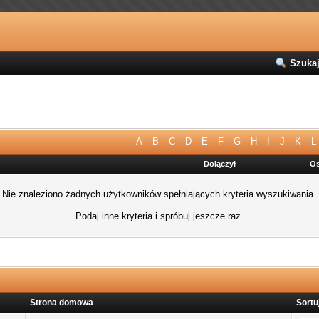
Szuka
A
B
C
D
E
F
G
H
I
J
K
L
Dołączył
Os
Nie znaleziono żadnych użytkowników spełniających kryteria wyszukiwania.
Podaj inne kryteria i spróbuj jeszcze raz.
Strona domowa
Sortu