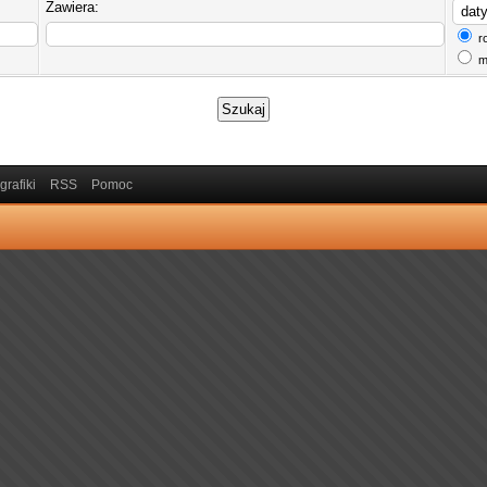
Zawiera:
r
m
grafiki
RSS
Pomoc