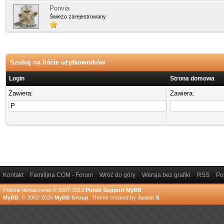
Ponvia
Świeżo zarejestrowany
Szukaj na liście użytkowników
Login
Strona domowa
Zawiera:
Zawiera:
Kontakt
Familijna COM - Forum
Wróć do góry
Wersja bez grafiki
RSS
Po
Polskie tłumaczenie © 2007-2013
Polski Support MyBB
MyBB
, © 2002-2026
MyBB Group
.
Theme created by
Justin S.