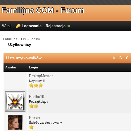
Familijna COM - Forum
Witaj!
Logowanie
Rejestracja
Familijna COM - Forum
Użytkownicy
Lista użytkowników
A
B
C
Awatar
Login
ProkopMaster
Użytkownik
Partho19
Początkujący
Presin
Świeżo zarejestrowany