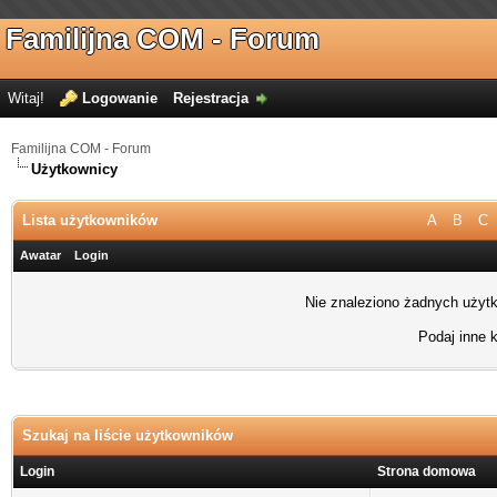
Familijna COM - Forum
Witaj!
Logowanie
Rejestracja
Familijna COM - Forum
Użytkownicy
Lista użytkowników
A
B
C
Awatar
Login
Nie znaleziono żadnych użytk
Podaj inne k
Szukaj na liście użytkowników
Login
Strona domowa