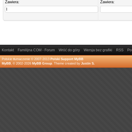
Zawiera:
Zawiera:
Kontakt
Familijna COM - Forum
Wróć do góry
Wersja bez grafiki
RSS
Po
Polskie tłumaczenie © 2007-2013
Polski Support MyBB
MyBB
, © 2002-2026
MyBB Group
.
Theme created by
Justin S.